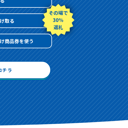
る
その場で
30%
け取る
返礼
け商品券を使う
コチラ