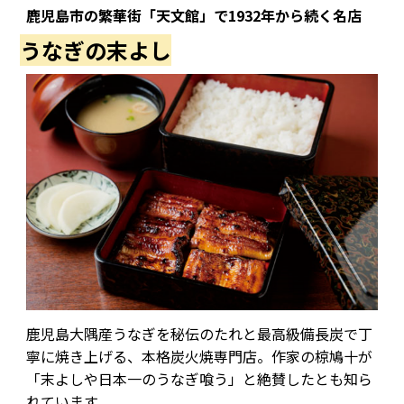
鹿児島市の繁華街「天文館」で
1932
年から続く名店
うなぎの末よし
鹿児島大隅産うなぎを秘伝のたれと最高級備長炭で丁
寧に焼き上げる、本格炭火焼専門店。作家の椋鳩十が
「末よしや日本一のうなぎ喰う」と絶賛したとも知ら
れています。