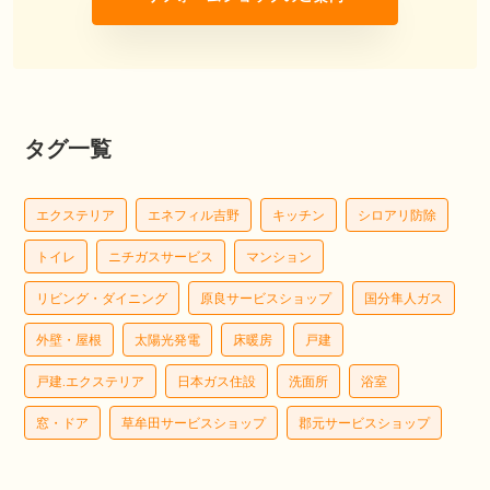
タグ一覧
エクステリア
エネフィル吉野
キッチン
シロアリ防除
トイレ
ニチガスサービス
マンション
リビング・ダイニング
原良サービスショップ
国分隼人ガス
外壁・屋根
太陽光発電
床暖房
戸建
戸建.エクステリア
日本ガス住設
洗面所
浴室
窓・ドア
草牟田サービスショップ
郡元サービスショップ