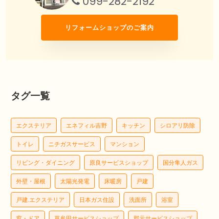
099-282-2192
リフォームショップのご案内
タグ一覧
エクステリア
エネフィル吉野
キッチン
シロアリ防除
トイレ
ニチガスサービス
マンション
リビング・ダイニング
原良サービスショップ
国分隼人ガス
外壁・屋根
太陽光発電
床暖房
戸建
戸建.エクステリア
日本ガス住設
洗面所
浴室
窓・ドア
草牟田サービスショップ
郡元サービスショップ