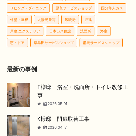
リビング・ダイニング
原良サービスショップ
国分隼人ガス
外壁・屋根
太陽光発電
床暖房
戸建
戸建.エクステリア
日本ガス住設
洗面所
浴室
窓・ドア
草牟田サービスショップ
郡元サービスショップ
最新の事例
T様邸 浴室・洗面所・トイレ改修工
事
2026.05.01
K様邸 門扉取替工事
2026.04.17