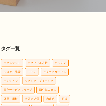
タグ一覧
エクステリア
エネフィル吉野
キッチン
シロアリ防除
トイレ
ニチガスサービス
マンション
リビング・ダイニング
原良サービスショップ
国分隼人ガス
外壁・屋根
太陽光発電
床暖房
戸建