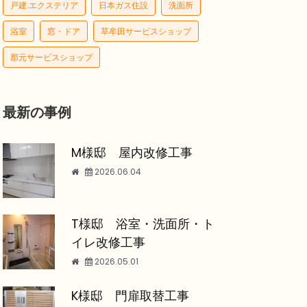
戸建.エクステリア
日本ガス住設
洗面所
浴室
窓・ドア
草牟田サービスショップ
郡元サービスショップ
最新の事例
M様邸 屋内改修工事
2026.06.04
T様邸 浴室・洗面所・ト
イレ改修工事
2026.05.01
K様邸 門扉取替工事