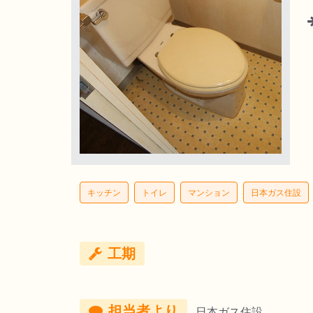
キッチン
トイレ
マンション
日本ガス住設
工期
担当者より
日本ガス住設