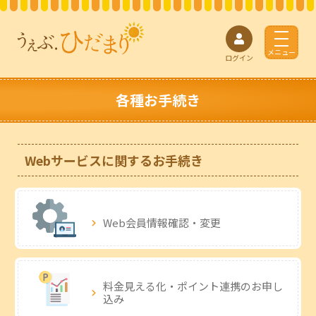
t
o
ログイン
g
g
l
各種お手続き
e
n
a
v
Webサービスに関するお手続き
i
g
a
t
i
Web会員情報
確認・変更
o
n
料金見える化・
ポイント連携の
お申し
込み