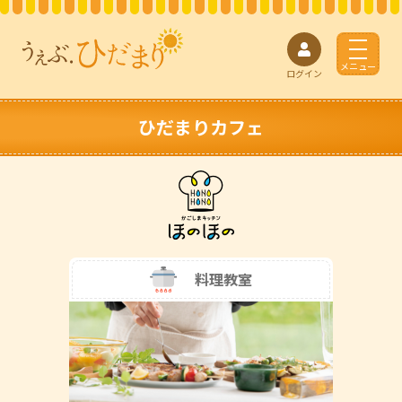
t
o
ログイン
g
g
l
ひだまりカフェ
e
n
a
v
i
g
a
t
料理教室
i
o
n