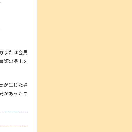
方
方
方または会員
書類の提出を
更が生じた場
備があったこ
。