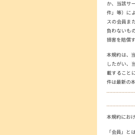
か、当該サ
件」等）に
スの会員ま
負わないも
損害を賠償
本規約は、当
したがい、
載すること
件は最新の
本規約にお
「会員」と