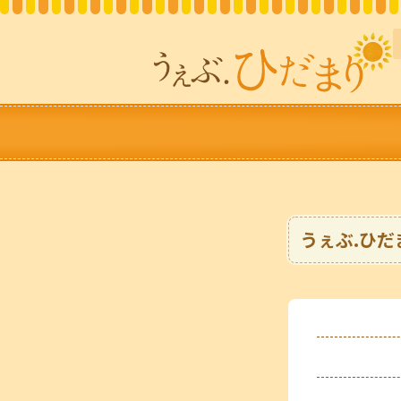
総額
マイページ
ガス
うぇぶ.ひだ