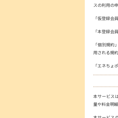
スの利用の
「仮登録会
「本登録会
「個別規約
用される規
「エネちょ
本サービス
量や料金明
本サービス