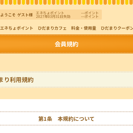
エネちょポイント
---
ポイント
ようこそ
ゲスト
様
2027年03月31日
失効
---
ポイント
エネちょポイント
ひだまりカフェ
料金・使用量
ひだまりクーポ
会員規約
電気
暮らしサービス
各種お手続き
余剰電力買取サービス
まり利用規約
第1条 本規約について