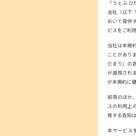
「うぇぶ.
会社（以下
おいて提供
ビスをご利
当社は本規
ことがあり
だまり」の
が適用され
が本規約に
前項のほか
スの利用上
発する告知
本サービス