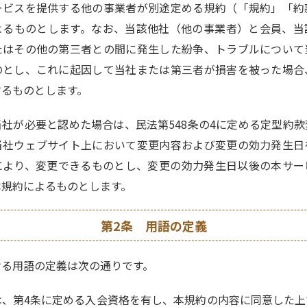
ービスを提供する他の事業者が別途定める規約（「規約」「約
よるものとします。なお、当該他社（他の事業者）と会員、当
たはその他の第三者との間に発生した紛争、トラブルについて
のとし、これに起因して当社または第三者が損害を被った場合
するものとします。
社が必要と認めた場合は、民法第548条の4に定める定型約
当社ウェブサイト上において変更内容および変更の効力発生日
により、変更できるものとし、変更の効力発生日以後の本サー
本規約によるものとします。
第2条 用語の定義
ける用語の定義は次の通りです。
は、第4条に定める入会資格を有し、本規約の内容に同意した上