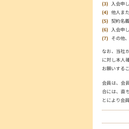
入会申
他人ま
契約名
入会申
その他
なお、当社
に対し本人
お願いする
会員は、会
合には、直
とにより会