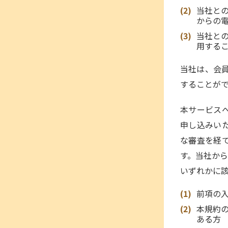
当社と
からの電子
当社と
用する
当社は、会員
することが
本サービス
申し込みい
な審査を経
す。当社か
いずれかに
前項の
本規約
ある方