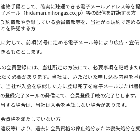
の連絡手段として、確実に疎通できる電子メールアドレス等を
メール（hidamari.nihongas.co.jp）等の配信を許諾する方
の契約情報や登録している会員情報等を、当社が本規約で定め
ことを許諾する方
に対して、前項(2)号に定める電子メール等により広告・宣
できるものとします。
への会員登録には、当社所定の方法にて、必要事項を記載また
ただく必要があります。当社は、いただいた申し込み内容を基
て、当社が入会を承認した方に登録完了を電子メールまたは書
らの登録完了メールの発信にて、会員登録手続の完了とします。
該当する場合は、当社は入会を承認しない場合があります。
入会資格を満たしていない方
の違反等により、過去に会員資格の停止処分または喪失処分を