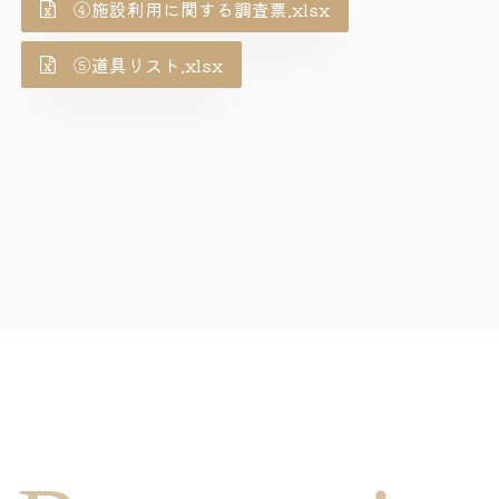
④施設利用に関する調査票.xlsx
⑤道具リスト.xlsx